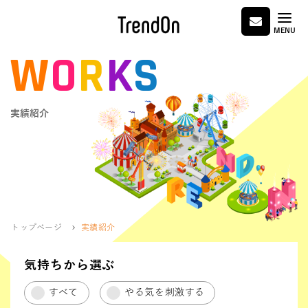
MENU
W
O
R
K
S
実績紹介
トップページ
実績紹介
気持ちから選ぶ
すべて
やる気を刺激する