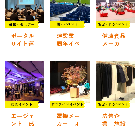
会議・セミナー
周年イベント
販促・PRイベント
ポータル
建設業
健康食品
サイト運
周年イベ
メーカ
営会社
ント​
ー PRイ
セミナー
ベント
交流イベント
オンラインイベント
販促・PRイベント
エージェ
電機メー
広告企
ント​​ 感
カー オ
業 施設
謝イベン
ンライン
リニュー
ト
イベント
アルイベ