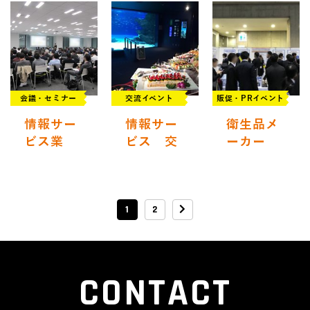
ント
会議・セミナー
交流イベント
販促・PRイベント
情報サー
情報サー
衛生品メ
ビス業​
ビス 交
ーカー
各種セミ
流イベン
PRイベン
ナー
ト
ト​
1
2
CONTACT