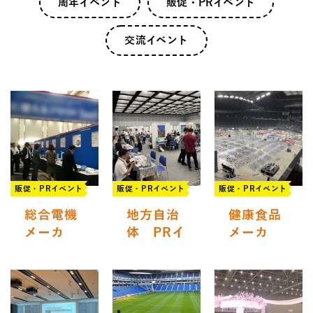
周年イベント
販促・PRイベント
交流イベント
販促・PRイベント
販促・PRイベント
販促・PRイベント
総合電機
地方自治
健康食品
メーカ
体 PRイ
メーカ
ー 展示
ベント
ー PRイ
会​
ベント