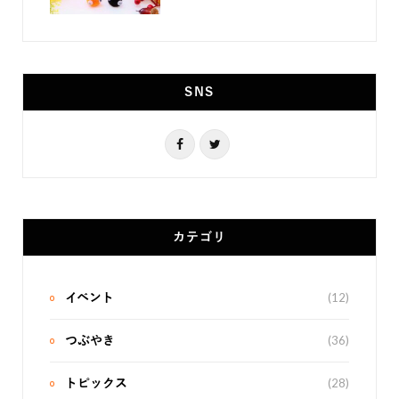
SNS
F
T
a
w
c
i
e
t
カテゴリ
b
t
o
e
(12)
イベント
o
r
(36)
つぶやき
k
(28)
トピックス