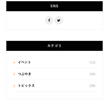
SNS
F
T
a
w
c
i
e
t
カテゴリ
b
t
o
e
(12)
イベント
o
r
(36)
つぶやき
k
(28)
トピックス