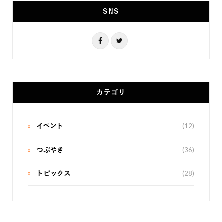
SNS
F
T
a
w
c
i
e
t
カテゴリ
b
t
o
e
(12)
イベント
o
r
(36)
つぶやき
k
(28)
トピックス